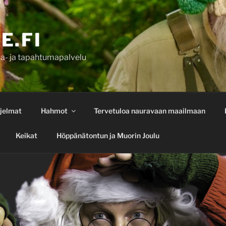
E.FI
a- ja tapahtumapalvelu
jelmat
Hahmot
Tervetuloa nauravaan maailmaan
Keikat
Höppänätontun ja Muorin Joulu