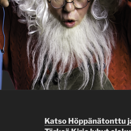
Katso Höppänätonttu j