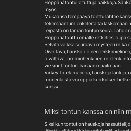
Höppänätontulle tuttuja paikkoja. Sähkö
myös.
Mukaansa tempaava tonttu lähtee kanssa
tekemään lumienkeleitä tai laskemaan mä
reipasta on tämän tontun seura. Lähde
Höppänätonttu omalle retkellesi olipa se s
Selvitä vaikka seuraava mysteeri mikä ero
Oivaltava, hauska, iloinen, leikkimielinen
oivaltava, lämminhenkinen, mielenkiinto
vie sinut tontun ihanaan maailmaan.
Virkeyttä, elämäniloa, hauskoja lauluja, o
monenlaista voi oppia kun kulkee hetk
kanssa .
Miksi tontun kanssa on niin
Siksi kun tontut on hauskoja hassuttelijoi